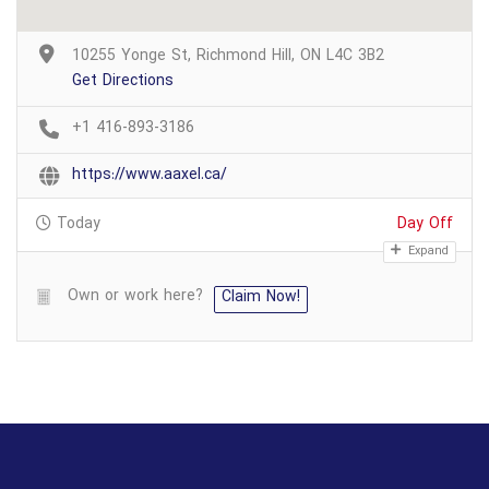
10255 Yonge St, Richmond Hill, ON L4C 3B2
Get Directions
+1 416-893-3186
https://www.aaxel.ca/
Today
Day Off
Expand
Own or work here?
Claim Now!