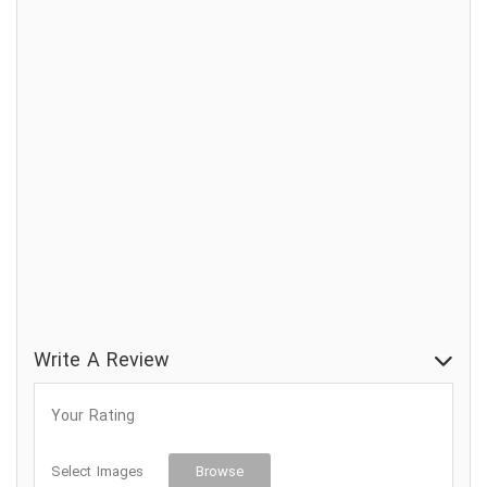
دندانپزشک زیبایی
قرار ملاقات الزامی است
کلینیک دندانپزشکی
متخصص ایمپلنت دندان و لثه
متخصص درمان ریشه
متخصص لثه
ورودی قابل دسترس برای ویلچر
Write A Review
Your Rating
Select Images
Browse