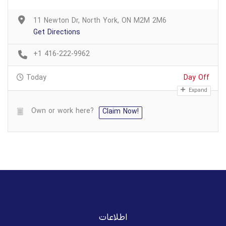
11 Newton Dr, North York, ON M2M 2M6
Get Directions
+1 416-222-9962
Today
Day Off
Expand
Own or work here?
Claim Now!
اطلاعات