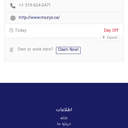
+1 519-624-0471
http://www.mozys.ca/
Today
Day Off
Expand
Own or work here?
Claim Now!
اطلاعات
خانه
درباره ما