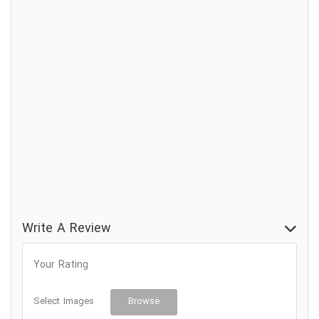
تحویل پیتزا
رستوران ایتالیایی
رستوران ایرانی
رستوران بیرون‌بر (تحویل در محل)
رستوران پاکستانی
رستوران پیتزا
رستوران حلال
Write A Review
Your Rating
Select Images
Browse