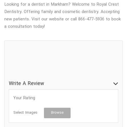
Looking for a dentist in Markham? Welcome to Royal Crest
Dentistry. Offering family and cosmetic dentistry. Accepting
new patients. Visit our website or call 866-477-5936 to book
a consultation today!
دندانپزشک
دندانپزشک زیبایی
ورودی قابل دسترس برای ویلچر
Write A Review
Your Rating
Select Images
Browse