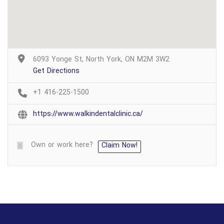
6093 Yonge St, North York, ON M2M 3W2
Get Directions
+1 416-225-1500
https://www.walkindentalclinic.ca/
Own or work here?
Claim Now!